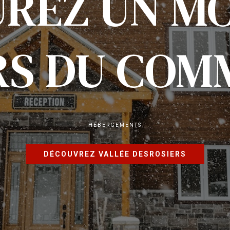
UREZ UN M
RS DU COM
HÉBERGEMENTS
DÉCOUVREZ VALLÉE DESROSIERS