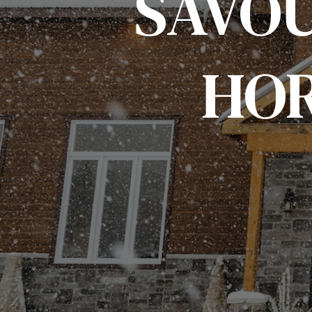
SAVO
HO