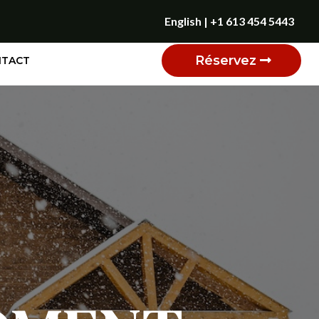
English
|
+1 613 454 5443
Réservez
NTACT